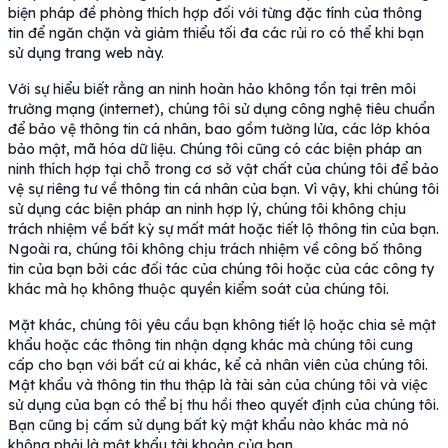
biện pháp đề phòng thích hợp đối với từng đặc tính của thông
tin để ngăn chặn và giảm thiểu tối đa các rủi ro có thể khi bạn
sử dụng trang web này.
Với sự hiểu biết rằng an ninh hoàn hảo không tồn tại trên môi
trường mạng (internet), chúng tôi sử dụng công nghệ tiêu chuẩn
để bảo vệ thông tin cá nhân, bao gồm tường lửa, các lớp khóa
bảo mật, mã hóa dữ liệu. Chúng tôi cũng có các biện pháp an
ninh thích hợp tại chỗ trong cơ sở vật chất của chúng tôi để bảo
vệ sự riêng tư về thông tin cá nhân của bạn. Vì vậy, khi chúng tôi
sử dụng các biện pháp an ninh hợp lý, chúng tôi không chịu
trách nhiệm về bất kỳ sự mất mát hoặc tiết lộ thông tin của bạn.
Ngoài ra, chúng tôi không chịu trách nhiệm về công bố thông
tin của bạn bởi các đối tác của chúng tôi hoặc của các công ty
khác mà họ không thuộc quyền kiểm soát của chúng tôi.
Mặt khác, chúng tôi yêu cầu bạn không tiết lộ hoặc chia sẻ mật
khẩu hoặc các thông tin nhận dạng khác mà chúng tôi cung
cấp cho bạn với bất cứ ai khác, kể cả nhân viên của chúng tôi.
Mật khẩu và thông tin thu thập là tài sản của chúng tôi và việc
sử dụng của bạn có thể bị thu hồi theo quyết định của chúng tôi.
Bạn cũng bị cấm sử dụng bất kỳ mật khẩu nào khác mà nó
không phải là mật khẩu tài khoản của bạn.