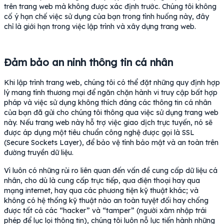
trên trang web mà không được xác định trước. Chúng tôi không
cố ý hạn chế việc sử dụng của bạn trong tình huống này, đây
chỉ là giới hạn trong việc lập trình và xây dựng trang web.
Đảm bảo an ninh thông tin cá nhân
Khi lập trình trang web, chúng tôi có thể đặt những quy định hợp
lý mang tính thương mại để ngăn chặn hành vi truy cập bất hợp
pháp và việc sử dụng không thích đáng các thông tin cá nhân
của bạn đã gửi cho chúng tôi thông qua việc sử dụng trang web
này. Nếu trang web này hỗ trợ việc giao dịch trực tuyến, nó sẽ
được áp dụng một tiêu chuẩn công nghệ được gọi là SSL
(Secure Sockets Layer), để bảo vệ tính bảo mật và an toàn trên
đường truyền dữ liệu.
Vì luôn có những rủi ro liên quan đến vấn đề cung cấp dữ liệu cá
nhân, cho dù là cung cấp trực tiếp, qua điện thoại hay qua
mạng internet, hay qua các phương tiện kỹ thuật khác; và
không có hệ thống kỹ thuật nào an toàn tuyệt đối hay chống
được tất cả các “hacker” và “tamper” (người xâm nhập trái
phép để lục lọi thông tin), chúng tôi luôn nỗ lực tiến hành những