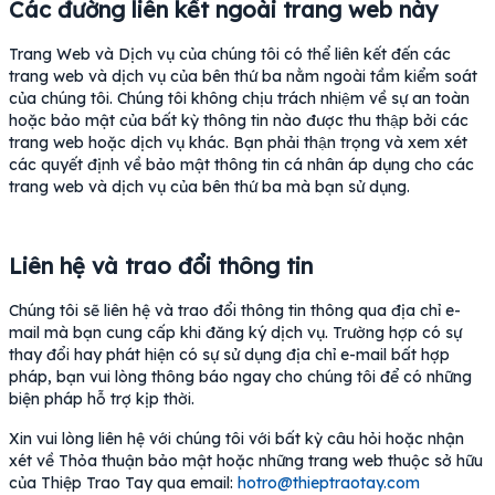
Các đường liên kết ngoài trang web này
Trang Web và Dịch vụ của chúng tôi có thể liên kết đến các
trang web và dịch vụ của bên thứ ba nằm ngoài tầm kiểm soát
của chúng tôi. Chúng tôi không chịu trách nhiệm về sự an toàn
hoặc bảo mật của bất kỳ thông tin nào được thu thập bởi các
trang web hoặc dịch vụ khác. Bạn phải thận trọng và xem xét
các quyết định về bảo mật thông tin cá nhân áp dụng cho các
trang web và dịch vụ của bên thứ ba mà bạn sử dụng.
Liên hệ và trao đổi thông tin
Chúng tôi sẽ liên hệ và trao đổi thông tin thông qua địa chỉ e-
mail mà bạn cung cấp khi đăng ký dịch vụ. Trường hợp có sự
thay đổi hay phát hiện có sự sử dụng địa chỉ e-mail bất hợp
pháp, bạn vui lòng thông báo ngay cho chúng tôi để có những
biện pháp hỗ trợ kịp thời.
Xin vui lòng liên hệ với chúng tôi với bất kỳ câu hỏi hoặc nhận
xét về Thỏa thuận bảo mật hoặc những trang web thuộc sở hữu
của Thiệp Trao Tay qua email:
hotro@thieptraotay.com